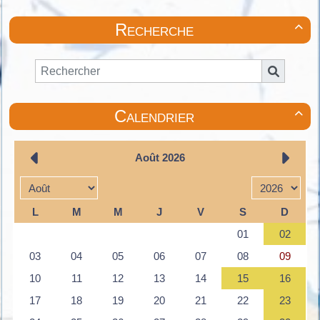
Recherche

Calendrier
