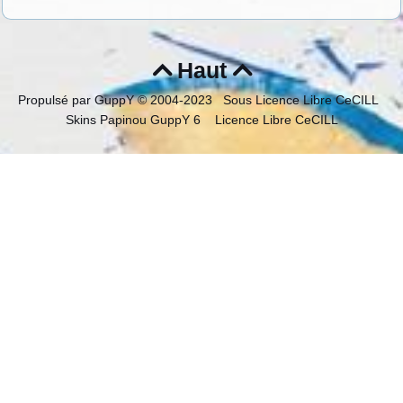
Haut


Propulsé par GuppY
© 2004-2023
Sous Licence Libre CeCILL
Skins Papinou GuppY 6
Licence Libre CeCILL