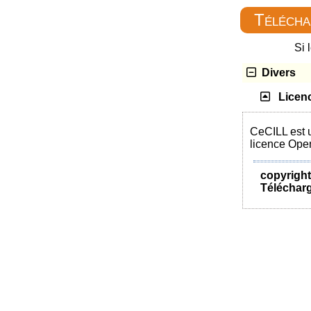
Télécha
Si 
Divers
Licen
CeCILL est u
licence Open
copyright.
Télécharg