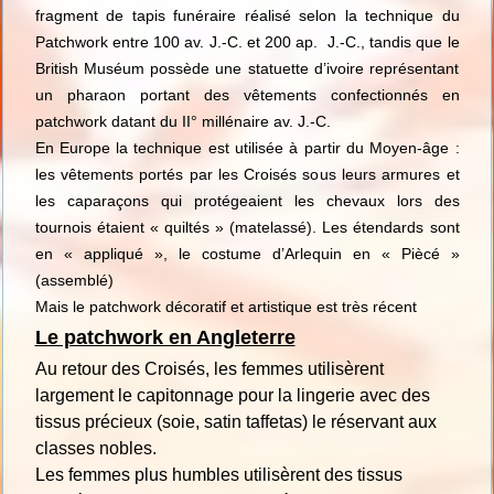
fragment de tapis funéraire réalisé selon la technique du
Patchwork entre 100 av. J.-C. et 200 ap. J.-C., tandis que le
British Muséum possède une statuette d’ivoire représentant
un pharaon portant des vêtements confectionnés en
patchwork datant du II° millénaire av. J.-C.
En Europe la technique est utilisée à partir du Moyen-âge :
les vêtements portés par les Croisés sous leurs armures et
les caparaçons qui protégeaient les chevaux lors des
tournois étaient « quiltés » (matelassé). Les étendards sont
en « appliqué », le costume d’Arlequin en « Piècé »
(assemblé)
Mais le patchwork décoratif et artistique est très récent
Le patchwork en Angleterre
Au retour des Croisés, les femmes utilisèrent
largement le capitonnage pour la lingerie avec des
tissus précieux (soie, satin taffetas) le réservant aux
classes nobles.
Les femmes plus humbles utilisèrent des tissus